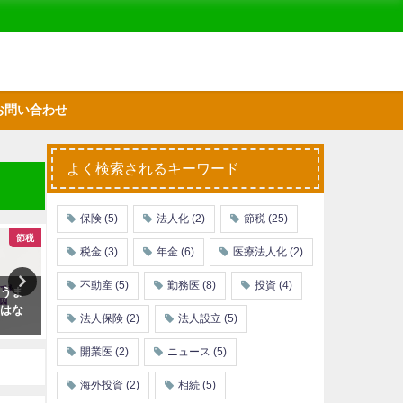
お問い合わせ
よく検索されるキーワード
保険
(5)
法人化
(2)
節税
(25)
節税
節税
税金
(3)
年金
(6)
医療法人化
(2)
不動産
(5)
勤務医
(8)
投資
(4)
もうま
徹底検証！勤務医が会社をつく
どちらから始めるべき？NIS
のはな
ると節税できるというのは本当
確定拠出年金のメリット・
法人保険
(2)
法人設立
(5)
か？
リット
開業医
(2)
ニュース
(5)
海外投資
(2)
相続
(5)