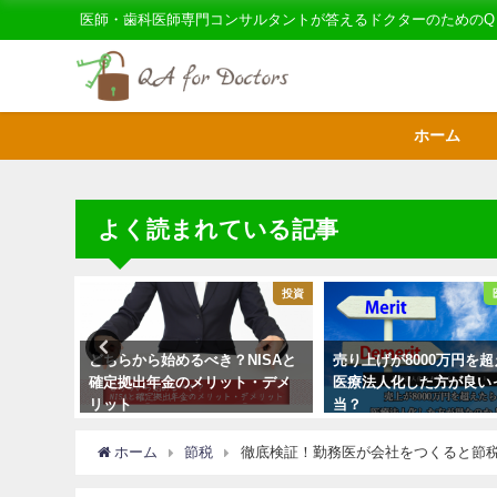
医師・歯科医師専門コンサルタントが答えるドクターのためのQ
ホーム
よく読まれている記事
節税
投資
社をつく
どちらから始めるべき？NISAと
売り上げが8000万円を
のは本当
確定拠出年金のメリット・デメ
医療法人化した方が良い
リット
当？
ホーム
節税
徹底検証！勤務医が会社をつくると節