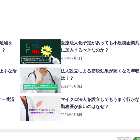
足場を
医療法人化予定があっても小規模企業共
！？
に加入するべきなのか？
2021年7月1日
上手な活
法人設立による節税効果が高くなる年収
は！？
2021年6月3日
ィー共済
マイクロ法人を設立してもうまく行かな
勤務医が多いのはなぜ？
2021年4月8日