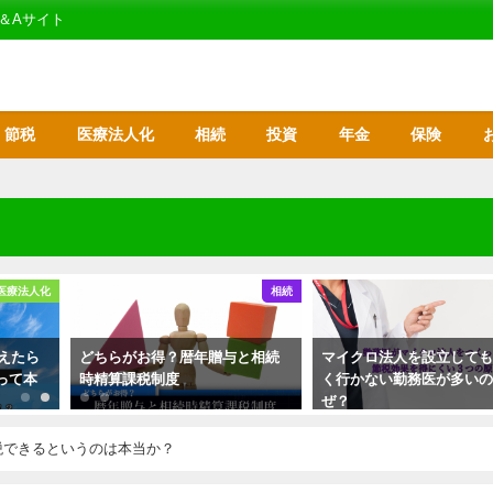
＆Aサイト
節税
医療法人化
相続
投資
年金
保険
医療法人化
相続
超えたら
どちらがお得？暦年贈与と相続
マイクロ法人を設立して
って本
時精算課税制度
く行かない勤務医が多い
ぜ？
税できるというのは本当か？