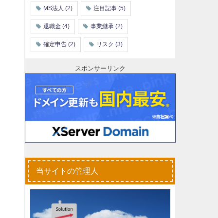
MS法人
(2)
注目記事
(5)
退職金
(4)
事業継承
(2)
確定申告
(2)
リスク
(3)
スポンサーリンク
当サイトの管理人