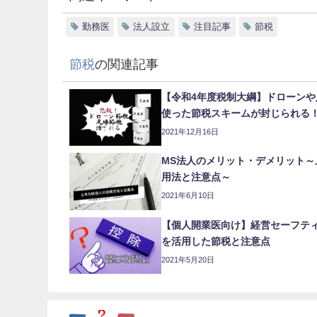
勤務医
法人設立
注目記事
節税
節税
の関連記事
【令和4年度税制大綱】ドローンや
使った節税スキームが封じられる
2021年12月16日
MS法人のメリット・デメリット～
用法と注意点～
2021年6月10日
【個人開業医向け】経営セーフテ
を活用した節税と注意点
2021年5月20日