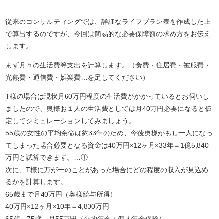
従来のコンサルティングでは、詳細なライフプラン表を作成した上
で算出するのですが、今回は簡易的な必要保障額の求め方をお伝え
します。
まず月々の生活費等支出を計算します。（食費・住居費・被服費・
光熱費・通信費・娯楽費…を足してください）
T様の場合は現状月60万円程度の生活費がかかっているとお伺いし
ましたので、奥様お１人の生活費としては月40万円必要になると仮
定してシミュレーションしてみましょう。
55歳の女性の平均余命は約33年のため、今後奥様がもし一人になっ
てしまった場合必要となる資金は40万円×12ヶ月×33年＝1億5,840
万円と試算できます。…①
次に、T様に万が一のことがあった場合にどの程度の収入が見込め
るかを計算します。
65歳まで月40万円（奥様給与所得）
40万円×12ヶ月×10年＝4,800万円
65歳～75歳 月55万円（公的年金＋個人年金保険）