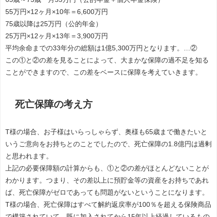
55万円×12ヶ月×10年＝6,600万円
75歳以降は25万円（公的年金）
25万円×12ヶ月×13年＝3,900万円
平均余命までの33年分の総額は1億5,300万円となります。…②
この①と②の差を見ることによって、大まかな保障の過不足を知る
ことができますので、この差をベースに保障を考えていきます。
死亡保障の考え方
T様の場合、お子様はいらっしゃらず、奥様も65歳まで働きたいと
いうご意向をお持ちとのことでしたので、死亡保障の1.8億円は過剰
と思われます。
上記の必要保障額の計算からも、①と②の差がほとんどないことが
わかります。つまり、その差以上に預貯金等の資産をお持ちであれ
ば、死亡保障がゼロであっても問題がないということになります。
T様の場合、死亡保障はすべて解約返戻率が100％を超える保険商品
で構築されていて、既に加入されてから15年以上経過しているもの