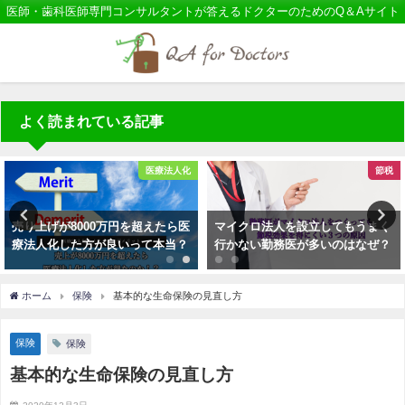
医師・歯科医師専門コンサルタントが答えるドクターのためのQ＆Aサイト
よく読まれている記事
医療法人化
節税
売り上げが8000万円を超えたら医
マイクロ法人を設立してもうまく
療法人化した方が良いって本当？
行かない勤務医が多いのはなぜ？
ホーム
保険
基本的な生命保険の見直し方
保険
保険
基本的な生命保険の見直し方