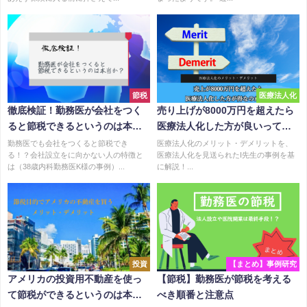
節税
医療法人化
徹底検証！勤務医が会社をつく
売り上げが8000万円を超えたら
ると節税できるというのは本当
医療法人化した方が良いって本
か？
当？
勤務医でも会社をつくると節税でき
医療法人化のメリット・デメリットを、
る！？会社設立をに向かない人の特徴と
医療法人化を見送られたI先生の事例を基
は（38歳内科勤務医K様の事例）...
に解説！...
投資
【まとめ】事例研究
アメリカの投資用不動産を使っ
【節税】勤務医が節税を考える
て節税ができるというのは本当
べき順番と注意点