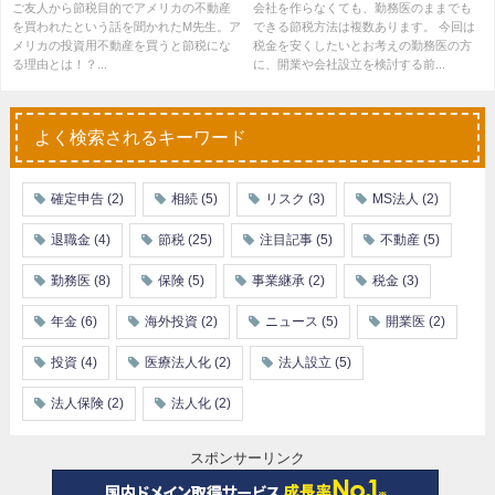
か？
ご友人から節税目的でアメリカの不動産
会社を作らなくても、勤務医のままでも
を買われたという話を聞かれたM先生。ア
できる節税方法は複数あります。 今回は
メリカの投資用不動産を買うと節税にな
税金を安くしたいとお考えの勤務医の方
る理由とは！？...
に、開業や会社設立を検討する前...
よく検索されるキーワード
確定申告
(2)
相続
(5)
リスク
(3)
MS法人
(2)
退職金
(4)
節税
(25)
注目記事
(5)
不動産
(5)
勤務医
(8)
保険
(5)
事業継承
(2)
税金
(3)
年金
(6)
海外投資
(2)
ニュース
(5)
開業医
(2)
投資
(4)
医療法人化
(2)
法人設立
(5)
法人保険
(2)
法人化
(2)
スポンサーリンク