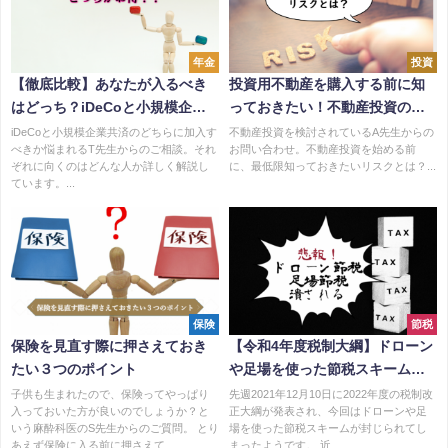
年金
投資
【徹底比較】あなたが入るべき
投資用不動産を購入する前に知
はどっち？iDeCoと小規模企業
っておきたい！不動産投資のリ
共済
スクとは？
iDeCoと小規模企業共済のどちらに加入す
不動産投資を検討されているA先生からの
べきか悩まれるT先生からのご相談。それ
お問い合わせ。不動産投資を始める前
ぞれに向くのはどんな人か詳しく解説し
に、最低限知っておきたいリスクとは？...
ています。...
保険
節税
保険を見直す際に押さえておき
【令和4年度税制大綱】ドローン
たい３つのポイント
や足場を使った節税スキームが
封じられる！？
子供も生まれたので、保険ってやっぱり
先週2021年12月10日に2022年度の税制改
入っておいた方が良いのでしょうか？と
正大綱が発表され、今回はドローンや足
いう麻酔科医のS先生からのご質問。 とり
場を使った節税スキームが封じられてし
あえず保険に入る前に押さえて...
まったようです。 近...