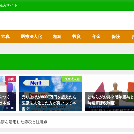
＆Aサイト
節税
医療法人化
相続
投資
年金
保険
節税
医療法人化
をつく
売り上げが8000万円を超えたら
どちらがお得？暦年贈与
は本当
医療法人化した方が良いって本
時精算課税制度
当？
共済を活用した節税と注意点