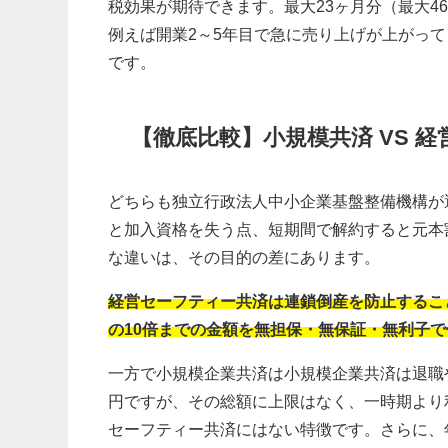
税効果が期待できます。最大23ヶ月分（最大4
例えば開業2～5年目で急に売り上げが上がっ
です。
【徹底比較】小規模共済 VS 
どちらも
独立行政法人中小企業基盤整備機構が
と加入資格を失う点、短期間で解約すると元本
な違いは、その目的の差にあります。
経営セーフティー共済は連鎖倒産を防止するこ
の10倍までの金額を無担保・無保証・無利子
一方で小規模企業共済は小規模企業共済は退職や
円ですが、その総額に上限はなく、一時期より
セーフティー共済にはない特徴です。さらに、