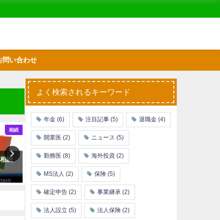
お問い合わせ
よく検索されるキーワード
年金
(6)
注目記事
(5)
退職金
(4)
相続
節税
開業医
(2)
ニュース
(5)
勤務医
(8)
海外投資
(2)
と相続
マイクロ法人を設立してもうま
どちらから始めるべき？NIS
く行かない勤務医が多いのはな
確定拠出年金のメリット・
MS法人
(2)
保険
(5)
ぜ？
リット
確定申告
(2)
事業継承
(2)
法人設立
(5)
法人保険
(2)