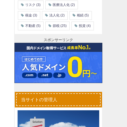
リスク
(3)
医療法人化
(2)
税金
(3)
法人化
(2)
相続
(5)
不動産
(5)
節税
(25)
投資
(4)
スポンサーリンク
当サイトの管理人