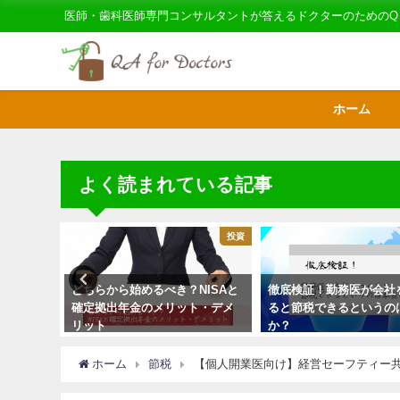
医師・歯科医師専門コンサルタントが答えるドクターのためのQ
ホーム
よく読まれている記事
節税
投資
てもうま
どちらから始めるべき？NISAと
徹底検証！勤務医が会社
いのはな
確定拠出年金のメリット・デメ
ると節税できるというの
リット
か？
ホーム
節税
【個人開業医向け】経営セーフティー