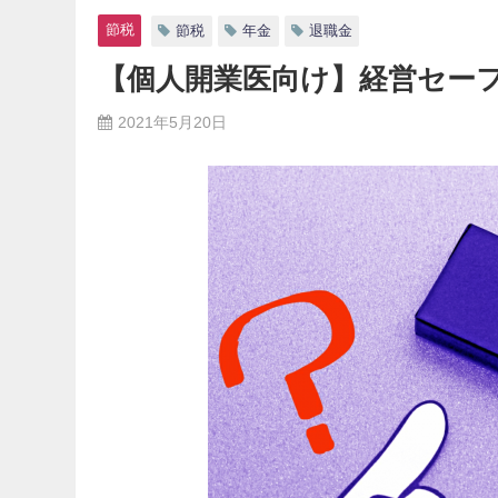
節税
節税
年金
退職金
【個人開業医向け】経営セー
2021年5月20日