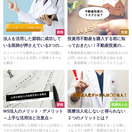
節税
投資
法人を活用した節税に成功して
投資用不動産を購入する前に知
いる医師が押さえている3つのポ
っておきたい！不動産投資のリ
イント
スクとは？
チュートリアル徳井さんの一件で話題に
不動産投資を検討されているA先生からの
なっている法人を活用した節税スキーム
お問い合わせ。不動産投資を始める前
を解説！...
に、最低限知っておきたいリスクとは？...
節税
医療法人化
MS法人のメリット・デメリット
医療法人化しないと得られない
～上手な活用法と注意点～
２つのメリットとは？
MS法人を活用した節税スキームが流行っ
法人保険を活用して節税することが難し
てから10年以上の月日が経ちましたが、
くなっている昨今、医療法人化するメリ