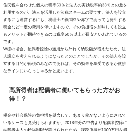
住民税を合わせた個人の税率50％と法人の実効税率約33％との差を
利用するのが、法人を活用した節税スキームの要です。法人を設立
するにも運営するにも、税理士の顧問料や赤字であっても発生する
税金など一定の費用を伴いますので、その負担増を加味しても設立
もメリットが期待できるのは税率50％以上が目安といわれているの
です。
W様の場合、配偶者控除の適用から外れて納税額が増えたため、法
人設立を考えられるようになったとのことでしたが、その法人を設
立する目的が節税のみなのであれば、その効果を享受できるか微妙
なラインにいらっしゃるかと思います。
高所得者は配偶者に働いてもらった方がお
得！？
税金や社会保険の負担増を懸念して、あまり働かないようにされて
いるケースも見受けられますが、2018年分の申告より配偶者控除に
納税者本人の所得制限が設けられたため、課税所得が1000万円を超