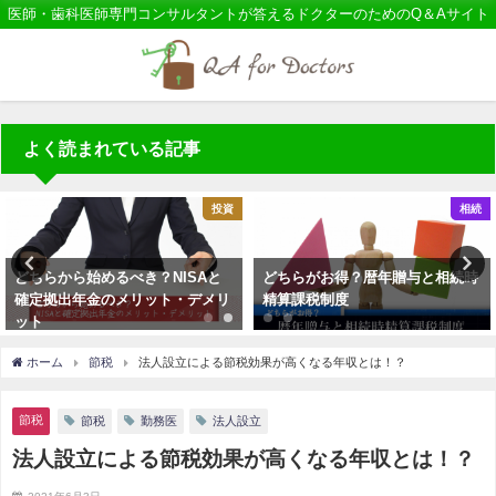
医師・歯科医師専門コンサルタントが答えるドクターのためのQ＆Aサイト
よく読まれている記事
投資
相続
どちらから始めるべき？NISAと
どちらがお得？暦年贈与と相続時
確定拠出年金のメリット・デメリ
精算課税制度
ット
ホーム
節税
法人設立による節税効果が高くなる年収とは！？
節税
節税
勤務医
法人設立
法人設立による節税効果が高くなる年収とは！？