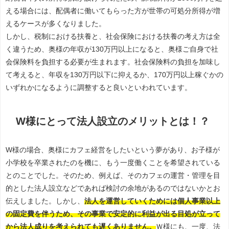
える場合には、配偶者に働いてもらった方が世帯の可処分所得が増
えるケースが多くなりました。
しかし、税制における扶養と、社会保険における扶養の考え方は全
く違うため、奥様の年収が130万円以上になると、奥様ご自身で社
会保険料を負担する必要が生まれます。社会保険料の負担を加味し
て考えると、年収を130万円以下に抑えるか、170万円以上稼ぐかの
いずれかになるように調整すると良いといわれています。
W様にとって法人設立のメリットとは！？
W様の場合、奥様にカフェ経営をしたいという夢があり、お子様が
小学校を卒業されたのを機に、もう一度働くことを希望されている
とのことでした。そのため、例えば、そのカフェの運営・管理を目
的とした法人設立などであれば検討の余地があるのではないかとお
伝えしました。しかし、
法人を運営していくためには個人事業以上
の固定費を伴うため、その事業で安定的に利益が出る目処が立って
から法人成りを考えられても遅くありません。
Ｗ様にも、一度、法