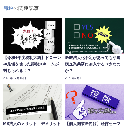
節税
の関連記事
【令和4年度税制大綱】ドローン
医療法人化予定があっても小規
や足場を使った節税スキームが
模企業共済に加入するべきなの
封じられる！？
か？
2021年12月16日
2021年7月1日
MS法人のメリット・デメリット
【個人開業医向け】経営セーフ