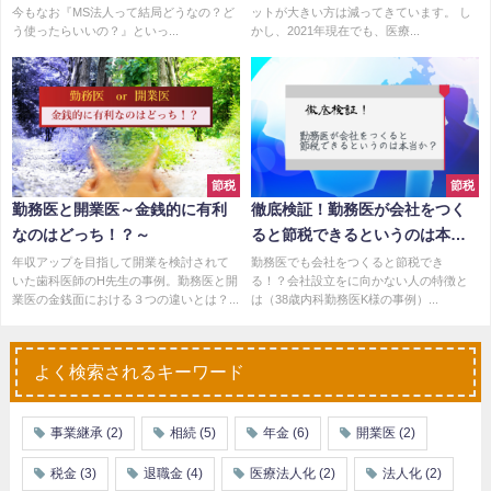
今もなお『MS法人って結局どうなの？ど
ットが大きい方は減ってきています。 し
う使ったらいいの？』といっ...
かし、2021年現在でも、医療...
節税
節税
勤務医と開業医～金銭的に有利
徹底検証！勤務医が会社をつく
なのはどっち！？～
ると節税できるというのは本当
か？
年収アップを目指して開業を検討されて
勤務医でも会社をつくると節税でき
いた歯科医師のH先生の事例。勤務医と開
る！？会社設立をに向かない人の特徴と
業医の金銭面における３つの違いとは？...
は（38歳内科勤務医K様の事例）...
よく検索されるキーワード
事業継承
(2)
相続
(5)
年金
(6)
開業医
(2)
税金
(3)
退職金
(4)
医療法人化
(2)
法人化
(2)