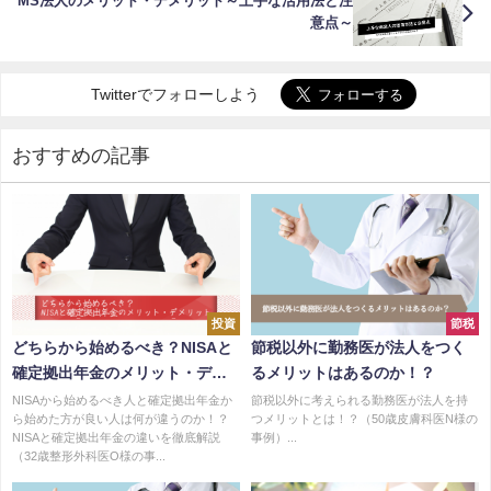
MS法人のメリット・デメリット～上手な活用法と注
意点～
Twitterでフォローしよう
おすすめの記事
投資
節税
どちらから始めるべき？NISAと
節税以外に勤務医が法人をつく
確定拠出年金のメリット・デメ
るメリットはあるのか！？
リット
NISAから始めるべき人と確定拠出年金か
節税以外に考えられる勤務医が法人を持
ら始めた方が良い人は何が違うのか！？
つメリットとは！？（50歳皮膚科医N様の
NISAと確定拠出年金の違いを徹底解説
事例）...
（32歳整形外科医O様の事...