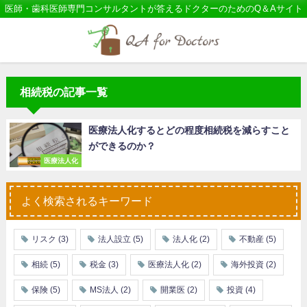
医師・歯科医師専門コンサルタントが答えるドクターのためのQ＆Aサイト
相続税の記事一覧
医療法人化するとどの程度相続税を減らすこと
ができるのか？
医療法人化
よく検索されるキーワード
リスク
(3)
法人設立
(5)
法人化
(2)
不動産
(5)
相続
(5)
税金
(3)
医療法人化
(2)
海外投資
(2)
保険
(5)
MS法人
(2)
開業医
(2)
投資
(4)