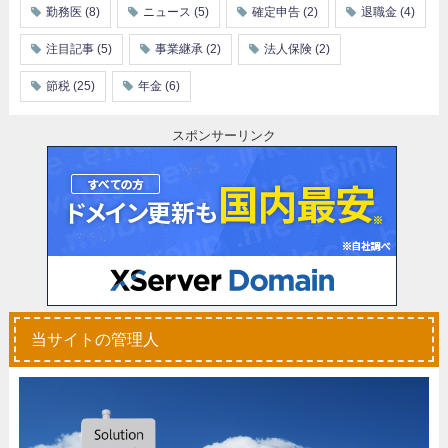
勤務医
(8)
ニュース
(5)
確定申告
(2)
退職金
(4)
注目記事
(5)
事業継承
(2)
法人保険
(2)
節税
(25)
年金
(6)
スポンサーリンク
当サイトの管理人